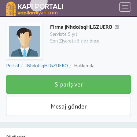
Firma jNhdoJsqHLGZUERO
Serviste 5 yıl
Son Ziyareti:
5 лет önce
Portal
JNhdoJsqHLGZUERO
Hakkımda
Sipariş ver
Mesaj gönder
Bilgilerim