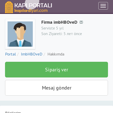
Firma imbHBOveD
Serviste 5 yıl
Son Ziyareti:
5 лет önce
Portal
ImbHBOveD
Hakkımda
Sipariş ver
Mesaj gönder
Bilgilerim