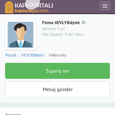
Firma iIEVLYBdyml
Serviste 5 yıl
Son Ziyareti:
5 лет önce
Portal
IIEVLYBdyml
Hakkımda
Sipariş ver
Mesaj gönder
Bilgilerim