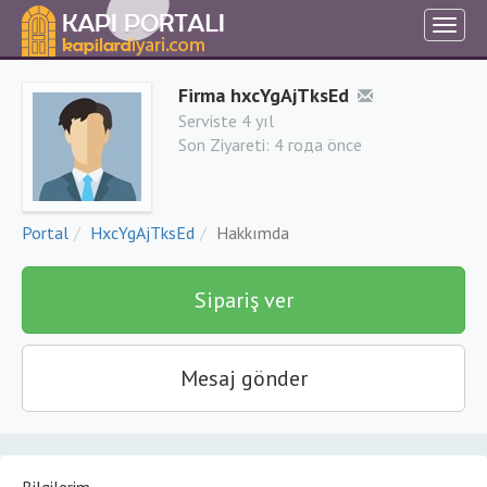
Firma hxcYgAjTksEd
Serviste 4 yıl
Son Ziyareti:
4 года önce
Portal
HxcYgAjTksEd
Hakkımda
Sipariş ver
Mesaj gönder
Bilgilerim