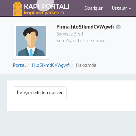
Siparişler
Ustalar
Firma hloSJkmdCVWgwfi
Serviste 5 yıl
Son Ziyareti:
5 лет önce
Portal
HloSJkmdCVWgwfi
Hakkımda
İletişim bilgileri göster