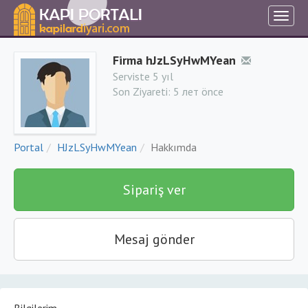
Firma hJzLSyHwMYean
Serviste 5 yıl
Son Ziyareti:
5 лет önce
Portal
HJzLSyHwMYean
Hakkımda
Sipariş ver
Mesaj gönder
Bilgilerim