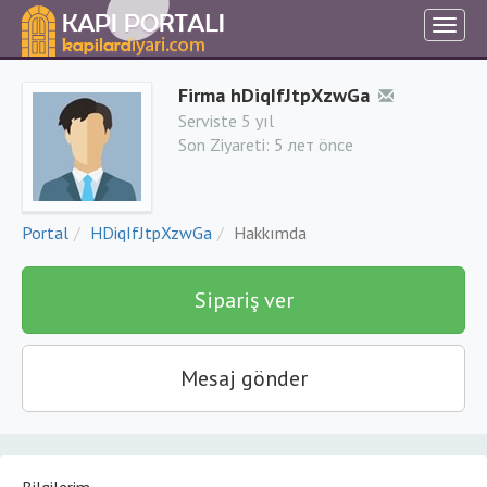
Firma hDiqIfJtpXzwGa
Serviste 5 yıl
Son Ziyareti:
5 лет önce
Portal
HDiqIfJtpXzwGa
Hakkımda
Sipariş ver
Mesaj gönder
Bilgilerim