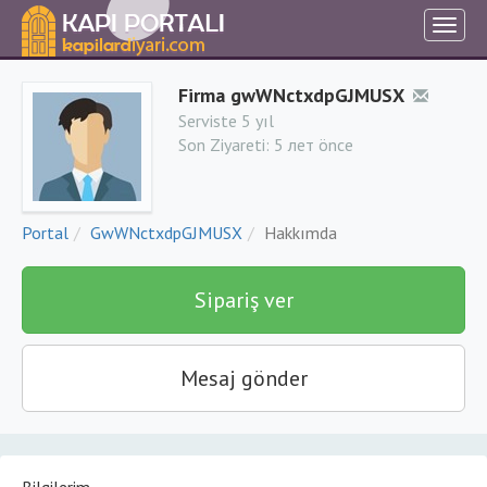
Firma gwWNctxdpGJMUSX
Serviste 5 yıl
Son Ziyareti:
5 лет önce
Portal
GwWNctxdpGJMUSX
Hakkımda
Sipariş ver
Mesaj gönder
Bilgilerim