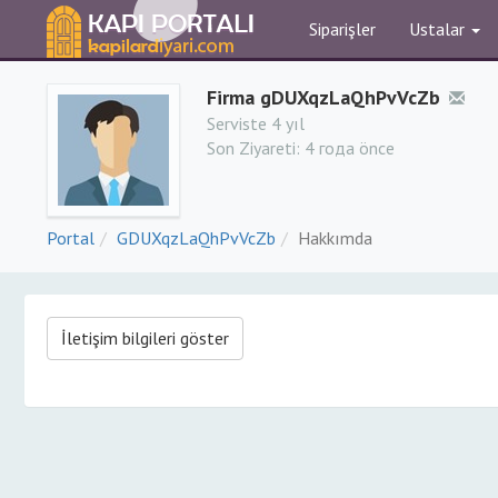
Siparişler
Ustalar
Firma gDUXqzLaQhPvVcZb
Serviste 4 yıl
Son Ziyareti:
4 года önce
Portal
GDUXqzLaQhPvVcZb
Hakkımda
İletişim bilgileri göster