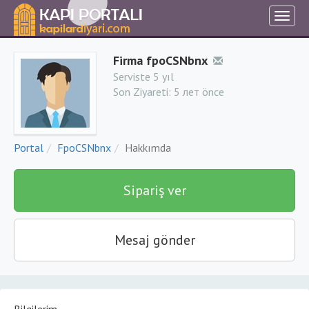
Firma fpoCSNbnx
Serviste 5 yıl
Son Ziyareti:
5 лет önce
Portal
FpoCSNbnx
Hakkımda
Sipariş ver
Mesaj gönder
Bilgilerim