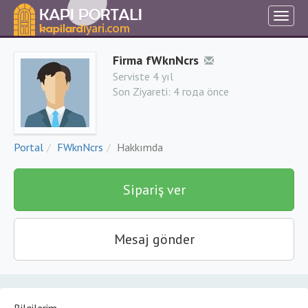
Firma fWknNcrs
Serviste 4 yıl
Son Ziyareti:
4 года önce
Portal
FWknNcrs
Hakkımda
Sipariş ver
Mesaj gönder
Bilgilerim