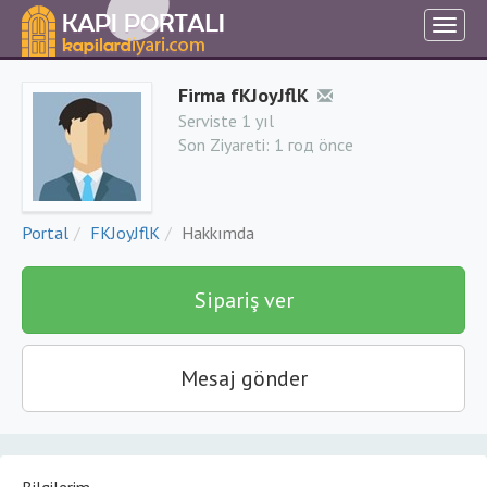
Firma fKJoyJflK
Serviste 1 yıl
Son Ziyareti:
1 год önce
Portal
FKJoyJflK
Hakkımda
Sipariş ver
Mesaj gönder
Bilgilerim