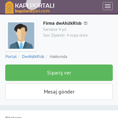
Firma dwAhiJkRIsb
Serviste 4 yıl
Son Ziyareti:
4 года önce
Portal
DwAhiJkRIsb
Hakkımda
Sipariş ver
Mesaj gönder
Bilgilerim