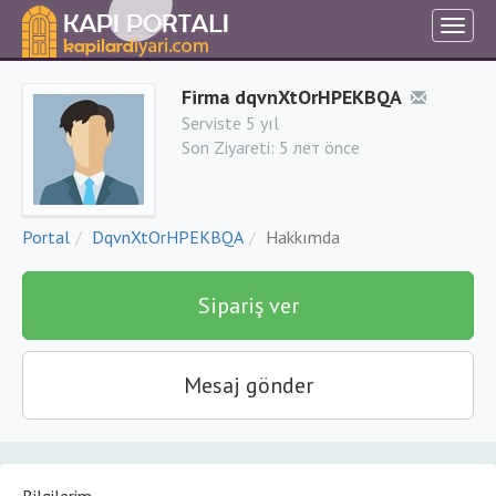
Firma dqvnXtOrHPEKBQA
Serviste 5 yıl
Son Ziyareti:
5 лет önce
Portal
DqvnXtOrHPEKBQA
Hakkımda
Sipariş ver
Mesaj gönder
Bilgilerim