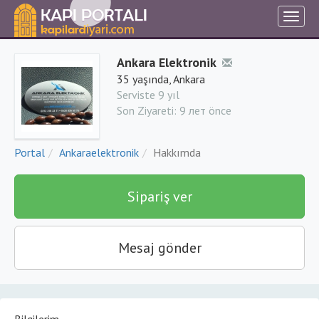
Ankara Elektronik
35 yaşında, Ankara
Serviste 9 yıl
Son Ziyareti:
9 лет önce
Portal
Ankaraelektronik
Hakkımda
Sipariş ver
Mesaj gönder
Bilgilerim