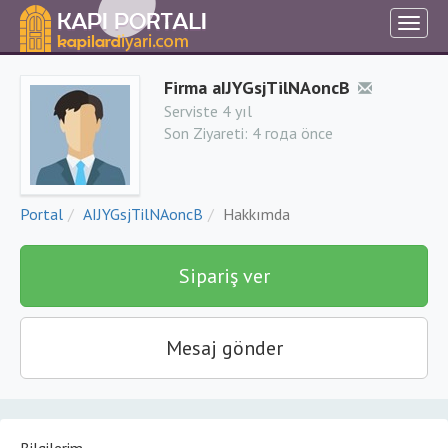
Firma aIJYGsjTilNAoncB
Serviste 4 yıl
Son Ziyareti:
4 года önce
Portal
AIJYGsjTilNAoncB
Hakkımda
Sipariş ver
Mesaj gönder
Bilgilerim