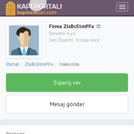
Firma ZlsBcEtmPFx
Serviste 4 yıl
Son Ziyareti:
4 года önce
Portal
ZlsBcEtmPFx
Hakkımda
Sipariş ver
Mesaj gönder
Bilgilerim