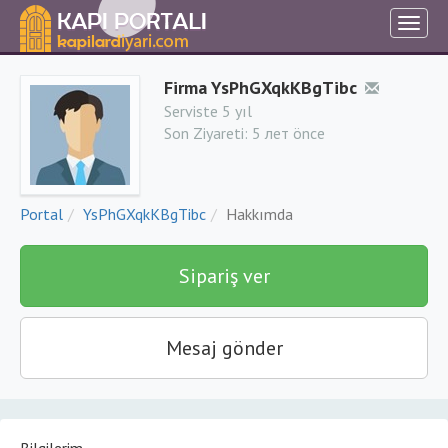
Firma YsPhGXqkKBgTibc
Serviste 5 yıl
Son Ziyareti:
5 лет önce
Portal
YsPhGXqkKBgTibc
Hakkımda
Sipariş ver
Mesaj gönder
Bilgilerim