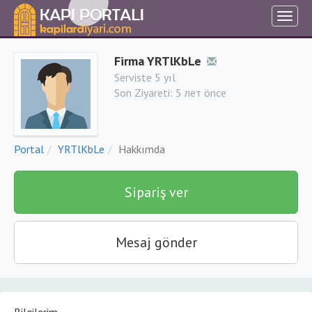
Firma YRTlKbLe
Serviste 5 yıl
Son Ziyareti:
5 лет önce
Portal
YRTlKbLe
Hakkımda
Sipariş ver
Mesaj gönder
Bilgilerim