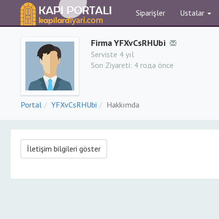
Siparişler
Ustalar
Firma YFXvCsRHUbi
Serviste 4 yıl
Son Ziyareti:
4 года önce
Portal
YFXvCsRHUbi
Hakkımda
İletişim bilgileri göster