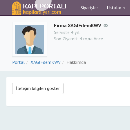
Siparişler
Ustalar
Firma XAGlFdemKWV
Serviste 4 yıl
Son Ziyareti:
4 года önce
Portal
XAGlFdemKWV
Hakkımda
İletişim bilgileri göster