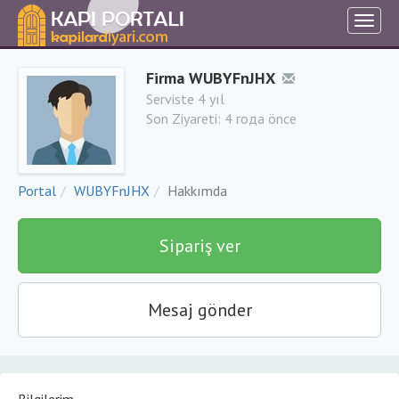
Firma WUBYFnJHX
Serviste 4 yıl
Son Ziyareti:
4 года önce
Portal
WUBYFnJHX
Hakkımda
Sipariş ver
Mesaj gönder
Bilgilerim