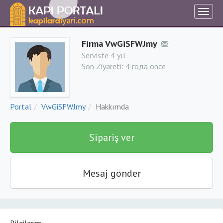
Firma VwGiSFWJmy
Serviste 4 yıl
Son Ziyareti:
4 года önce
Portal
VwGiSFWJmy
Hakkımda
Sipariş ver
Mesaj gönder
Bilgilerim