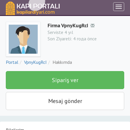
Firma VpnyKugRcI
Serviste 4 yıl
Son Ziyareti:
4 года önce
Portal
VpnyKugRcI
Hakkımda
Sipariş ver
Mesaj gönder
Bilgilerim