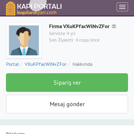
Firma VXuKPfacWlNvZFor
Serviste 4 yıl
Son Ziyareti:
4 года önce
Portal
VXuKPfacWlNvZFor
Hakkımda
Sipariş ver
Mesaj gönder
Bilgilerim