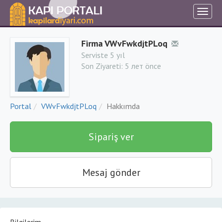
Firma VWvFwkdjtPLoq
Serviste 5 yıl
Son Ziyareti:
5 лет önce
Portal
VWvFwkdjtPLoq
Hakkımda
Sipariş ver
Mesaj gönder
Bilgilerim