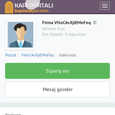
Firma VHoCAvXjiEMnFeq
Serviste 4 yıl
Son Ziyareti:
4 года önce
Portal
VHoCAvXjiEMnFeq
Hakkımda
Sipariş ver
Mesaj gönder
Bilgilerim