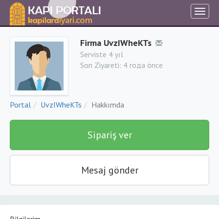
Firma UvzIWheKTs
Serviste 4 yıl
Son Ziyareti:
4 года önce
Portal
UvzIWheKTs
Hakkımda
Sipariş ver
Mesaj gönder
Bilgilerim