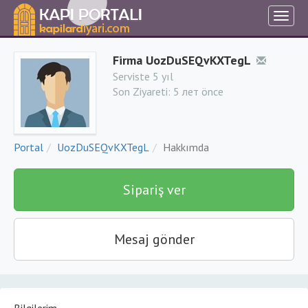
Firma UozDuSEQvKXTegL
Serviste 5 yıl
Son Ziyareti:
5 лет önce
Portal
UozDuSEQvKXTegL
Hakkımda
Sipariş ver
Mesaj gönder
Bilgilerim