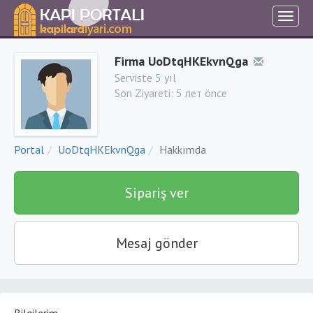
Firma UoDtqHKEkvnQga
Serviste 5 yıl
Son Ziyareti:
5 лет önce
Portal
UoDtqHKEkvnQga
Hakkımda
Sipariş ver
Mesaj gönder
Bilgilerim