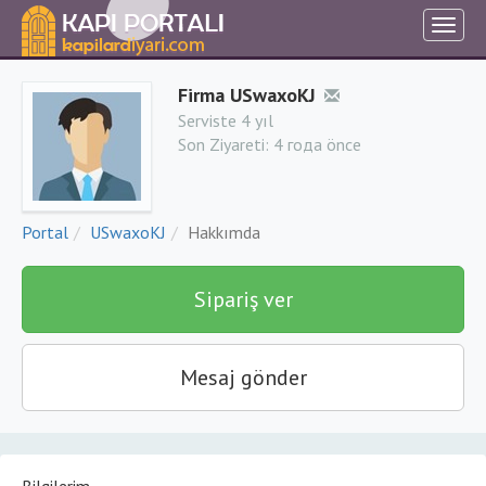
Firma USwaxoKJ
Serviste 4 yıl
Son Ziyareti:
4 года önce
Portal
USwaxoKJ
Hakkımda
Sipariş ver
Mesaj gönder
Bilgilerim