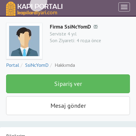
Firma SsiNcYomD
Serviste 4 yıl
Son Ziyareti:
4 года önce
Portal
SsiNcYomD
Hakkımda
Sipariş ver
Mesaj gönder
Bilgilerim