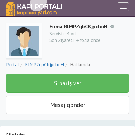
Firma RlMPZqbCKjpchoH
Serviste 4 yıl
Son Ziyareti:
4 года önce
Portal
RlMPZqbCKjpchoH
Hakkımda
Sipariş ver
Mesaj gönder
Bilgilerim