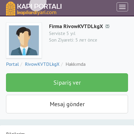
Firma RivowKVTDLkgX
Serviste 5 yıl
Son Ziyareti:
5 лет önce
Portal
RivowKVTDLkgX
Hakkımda
Sipariş ver
Mesaj gönder
Bilgilerim