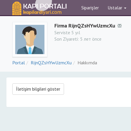
Siparişler
Ustalar
Firma RijnQZsHYwUzmcXu
Serviste 5 yıl
Son Ziyareti:
5 лет önce
Portal
RijnQZsHYwUzmcXu
Hakkımda
İletişim bilgileri göster