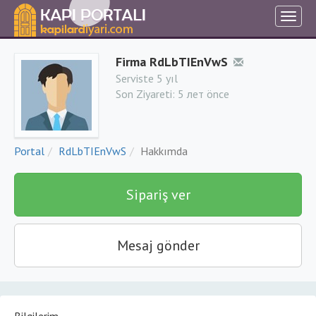
Firma RdLbTIEnVwS
Serviste 5 yıl
Son Ziyareti:
5 лет önce
Portal
RdLbTIEnVwS
Hakkımda
Sipariş ver
Mesaj gönder
Bilgilerim