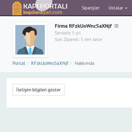
Siparişler
Ustalar
Firma RFzkUoWncSaXNjf
Serviste 5 yıl
Son Ziyareti:
5 лет önce
Portal
RFzkUoWncSaXNjf
Hakkımda
İletişim bilgileri göster