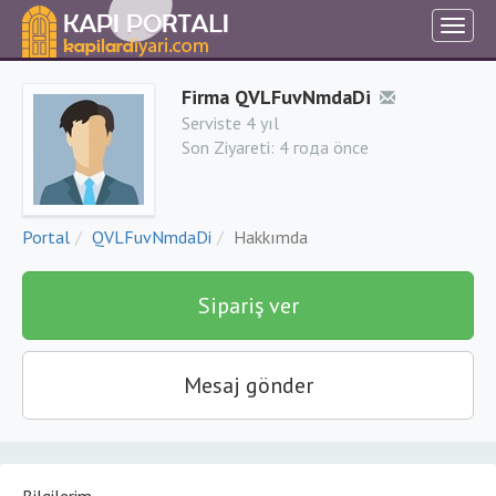
Firma QVLFuvNmdaDi
Serviste 4 yıl
Son Ziyareti:
4 года önce
Portal
QVLFuvNmdaDi
Hakkımda
Sipariş ver
Mesaj gönder
Bilgilerim