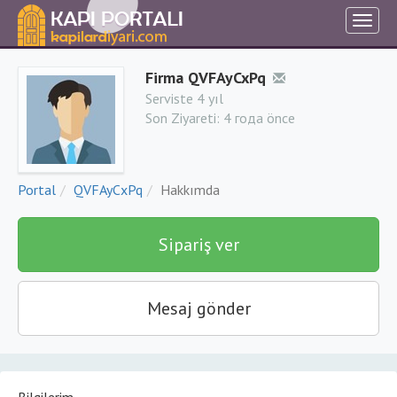
Firma QVFAyCxPq
Serviste 4 yıl
Son Ziyareti:
4 года önce
Portal
QVFAyCxPq
Hakkımda
Sipariş ver
Mesaj gönder
Bilgilerim