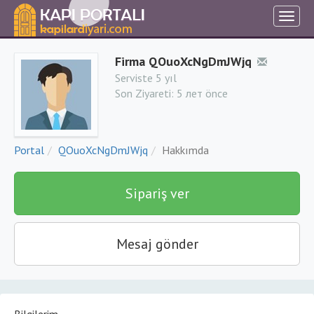
Firma QOuoXcNgDmJWjq
Serviste 5 yıl
Son Ziyareti:
5 лет önce
Portal
QOuoXcNgDmJWjq
Hakkımda
Sipariş ver
Mesaj gönder
Bilgilerim