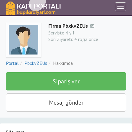
Firma PbxkvZEUs
Serviste 4 yıl
Son Ziyareti:
4 года önce
Portal
PbxkvZEUs
Hakkımda
Sipariş ver
Mesaj gönder
Bilgilerim