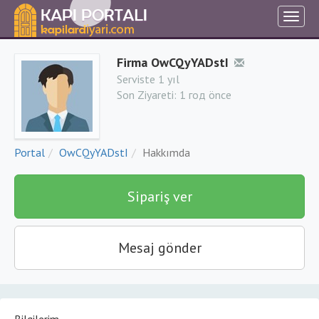
Firma OwCQyYADstI
Serviste 1 yıl
Son Ziyareti:
1 год önce
Portal
OwCQyYADstI
Hakkımda
Sipariş ver
Mesaj gönder
Bilgilerim