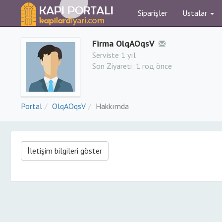
Siparişler
Ustalar
Firma OlqAOqsV
Serviste 1 yıl
Son Ziyareti:
1 год önce
Portal
OlqAOqsV
Hakkımda
İletişim bilgileri göster