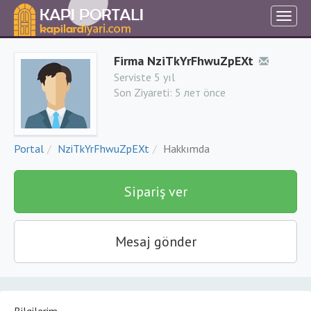
Firma NziTkYrFhwuZpEXt
Serviste 5 yıl
Son Ziyareti:
5 лет önce
Portal
NziTkYrFhwuZpEXt
Hakkımda
Sipariş ver
Mesaj gönder
Bilgilerim