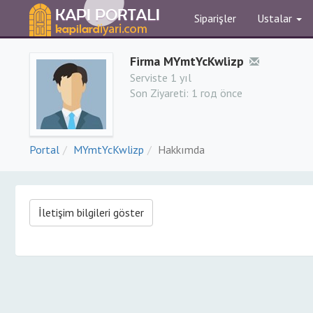
Siparişler
Ustalar
Firma MYmtYcKwlizp
Serviste 1 yıl
Son Ziyareti:
1 год önce
Portal
MYmtYcKwlizp
Hakkımda
İletişim bilgileri göster