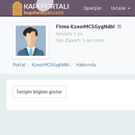
Siparişler
Ustalar
Firma KzxorMCSGygNdbI
Serviste 5 yıl
Son Ziyareti:
5 лет önce
Portal
KzxorMCSGygNdbI
Hakkımda
İletişim bilgileri göster