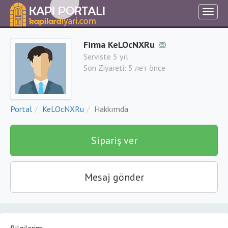
Firma KeLOcNXRu
Serviste 5 yıl
Son Ziyareti:
5 лет önce
Portal
KeLOcNXRu
Hakkımda
Sipariş ver
Mesaj gönder
Bilgilerim