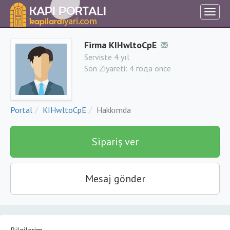
Firma KIHwltoCpE
Serviste 4 yıl
Son Ziyareti:
4 года önce
Portal
KIHwltoCpE
Hakkımda
Sipariş ver
Mesaj gönder
Bilgilerim