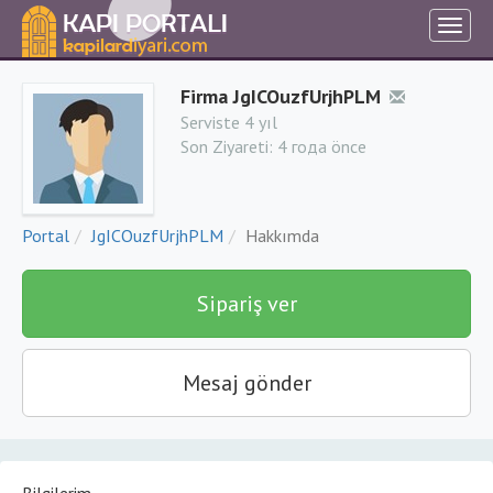
Firma JgICOuzfUrjhPLM
Serviste 4 yıl
Son Ziyareti:
4 года önce
Portal
JgICOuzfUrjhPLM
Hakkımda
Sipariş ver
Mesaj gönder
Bilgilerim