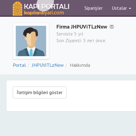
Siparişler
Ustalar
Firma JHPUViTLzNxw
Serviste 5 yıl
Son Ziyareti:
5 лет önce
Portal
JHPUViTLzNxw
Hakkımda
İletişim bilgileri göster